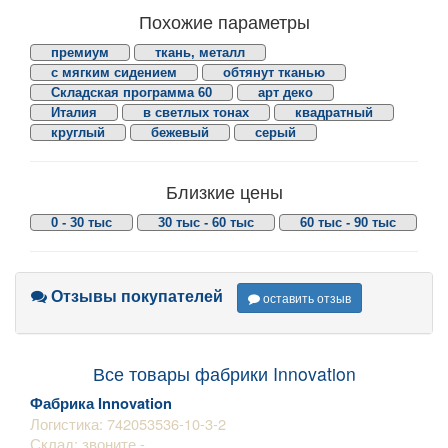
Похожие параметры
премиум
ткань, металл
с мягким сидением
обтянут тканью
Складская программа 60
арт деко
Италия
в светлых тонах
квадратный
круглый
бежевый
серый
Близкие цены
0 - 30 тыс
30 тыс - 60 тыс
60 тыс - 90 тыс
Отзывы покупателей
оставить отзыв
Все товары фабрики Innovation
Фабрика Innovation
Логистика: 742053536-10-3-2
Склад: звоните -