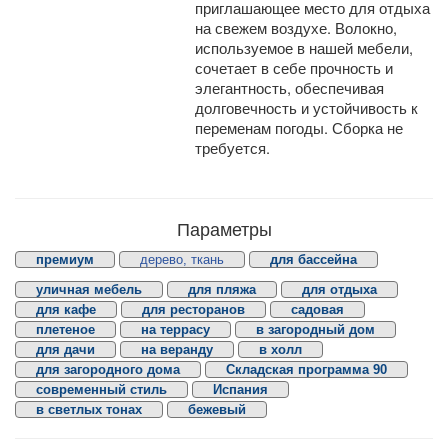
приглашающее место для отдыха
на свежем воздухе. Волокно,
используемое в нашей мебели,
сочетает в себе прочность и
элегантность, обеспечивая
долговечность и устойчивость к
переменам погоды. Сборка не
требуется.
Параметры
премиум
дерево, ткань
для бассейна
уличная мебель
для пляжа
для отдыха
для кафе
для ресторанов
садовая
плетеное
на террасу
в загородный дом
для дачи
на веранду
в холл
для загородного дома
Складская программа 90
современный стиль
Испания
в светлых тонах
бежевый