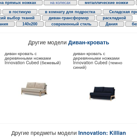
на прямых ножках
на колесах
металлические ножки
в гостиную
в комнату для подростка
Складская пр
ий выбор тканей
диван-трансформер
раскладной
ания
140х200
современный стиль
Дания
бе
Другие модели
Диван-кровать
диван-кровать с
диван-кровать с
деревянными ножками
деревянными ножками
Innovation Cubed (бежевый)
Innovation Cubed (темно
синий)
Другие предметы модели
Innovation: Killian