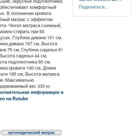
ьшие, округлые подлокотники,
Поделиться…
 обеспечивает комфортный
ых. В положении кровати
бный матрас с эффектом
яти. Чехол матраса съемный,
 можно стирать при 60
дусах. Глубина дивана 101 см,
ина дивана 197 см, Высота
ана 75 см, Глубина сиденья 61
 Высота сиденья 44 см,
ота подлокотника 60 см.
ина кровати 140 см, Длина
вати 195 см, Высота матраса
см. Максимально
держиваемый вес 330 кг.
олнительная информация в
ео на Rutube
ортопедический матрас