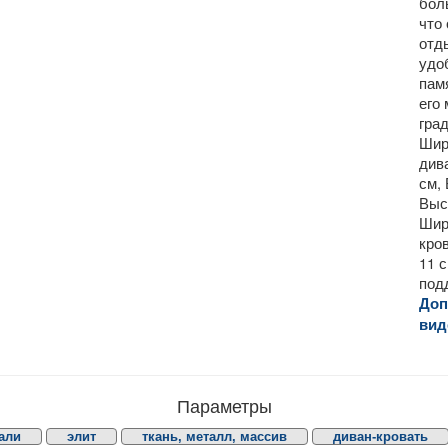
бол
что
отд
удо
пам
его
гра
Шир
див
см,
Выс
Шир
кро
11 
под
Доп
вид
Параметры
али
элит
ткань, металл, массив
диван-кровать