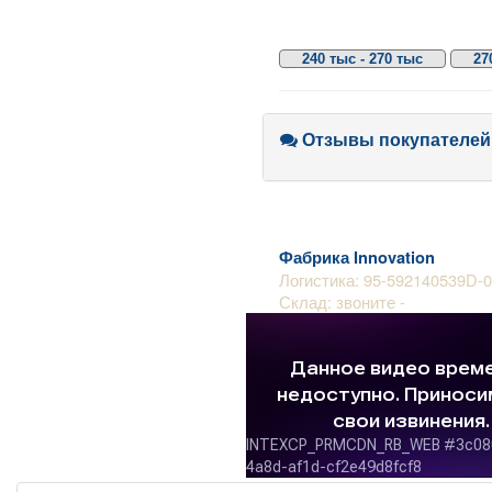
240 тыс - 270 тыс
27
Отзывы покупателей
Фабрика Innovation
Логистика: 95-592140539D-0
Склад: звоните -