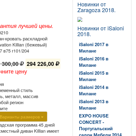
Новинки от
Zaragoza 2018.
рантия лучшей цены.
Новинки от iSaloni
0210
2018.
ан-кровать раскладной
vation Killian (бежевый)
iSaloni 2017 в
7 в75 г101/204
Милане
iSaloni 2016 в
 300,00
294 226,00
Милане
чните цену
iSaloni 2015 в
Милане
ия
iSaloni 2014 в
ременный стиль
Милане
нь, металл, массив
iSaloni 2013 в
юбой регион
Милане
ните
EXPO HOUSE
Варианты размеров
CONCERT -
адская программа 45 дней
Португальский
местный диван Killian имеет
салон Мебели 2014