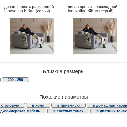
диван-кровать раскладной
диван-кровать раскладной
Innovation Killian (серый)
Innovation Killian (серый)
Близкие размеры
200 - 250
Похожие параметры
 столовую
в холл
в приемную
в домашний кабин
дизайнерская мебель
в светлых тонах
в цветных тонах