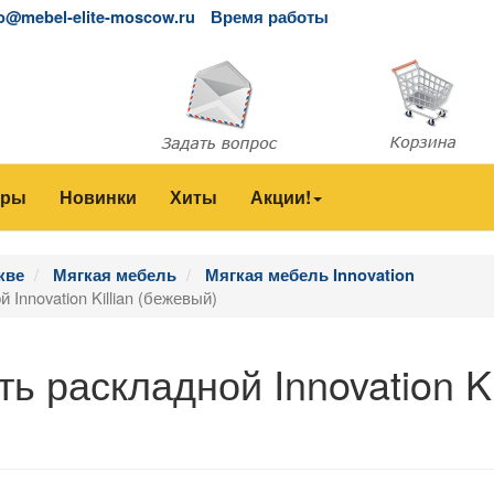
fo@mebel-elite-moscow.ru
Время работы
еры
Новинки
Хиты
Акции!
кве
Мягкая мебель
Мягкая мебель Innovation
Innovation Killian (бежевый)
ь раскладной Innovation Ki