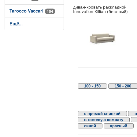
диван-кровать раскладной
Tarocco Vaccari
Innovation Killian (бежевый)
104
Ещё...
100 - 150
150 - 200
с прямой спинкой
в
в гостевую комнату
синий
красный