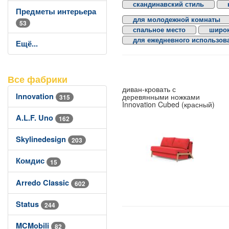
скандинавский стиль
Предметы интерьера
для молодежной комнаты
53
спальное место
широк
для ежедневного использов
Ещё...
Все фабрики
диван-кровать с
Innovation
деревянными ножками
315
Innovation Cubed (красный)
A.L.F. Uno
162
Skylinedesign
203
Комдис
15
Arredo Classic
602
Status
244
MCMobili
82