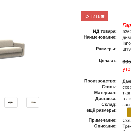
КУПИТЬ
Га
ИД товара:
526
Наименование:
див
Inno
Размеры:
ш19
Цена от:
335
уто
Производство:
Дан
Стиль:
сов
Материал:
тка
Доставка:
в л
Склад:
зво
ещё размеры:
Примечание:
Скл
Описание:
Трех