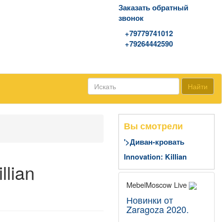
Заказать обратный
звонок
WhatsApp\Viber
+79779741012
+79264442590
Найти
Вы смотрели
'>Диван-кровать
Innovation: Killian
llian
MebelMoscow Live
Новинки от
Zaragoza 2020.