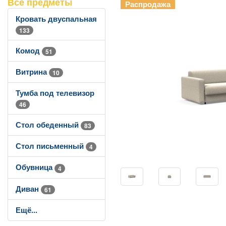
Все предметы
Распродажа
Кровать двуспальная
133
Комод
51
Витрина
10
Тумба под телевизор
46
Стол обеденный
83
Стол письменный
4
Обувница
4
Диван
61
Ещё...