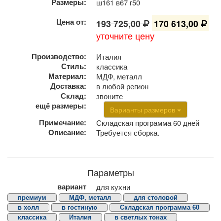
Размеры:
ш161 в67 г50
Цена от:
193 725,00
170 613,00
уточните цену
Производство:
Италия
Стиль:
классика
Материал:
МДФ, металл
Доставка:
в любой регион
Склад:
звоните
ещё размеры:
Варианты размеров
Примечание:
Складская программа 60 дней
Описание:
Требуется сборка.
Параметры
вариант
для кухни
премиум
МДФ, металл
для столовой
в холл
в гостиную
Складская программа 60
классика
Италия
в светлых тонах