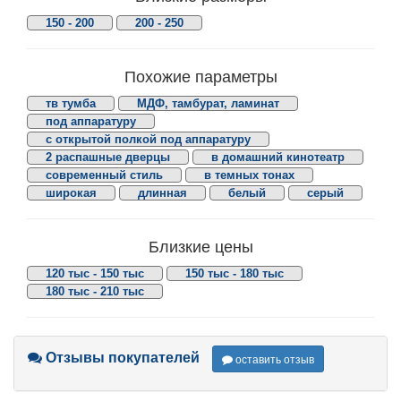
150 - 200
200 - 250
Похожие параметры
тв тумба
МДФ, тамбурат, ламинат
под аппаратуру
с открытой полкой под аппаратуру
2 распашные дверцы
в домашний кинотеатр
современный стиль
в темных тонах
широкая
длинная
белый
серый
Близкие цены
120 тыс - 150 тыс
150 тыс - 180 тыс
180 тыс - 210 тыс
Отзывы покупателей
оставить отзыв