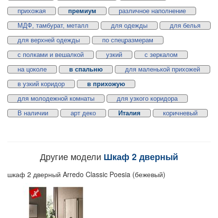
прихожая
премиум
различное наполнение
МДФ, тамбурат, металл
для одежды
для белья
для верхней одежды
по спецразмерам
с полками и вешалкой
узкий
с зеркалом
на цоколе
в спальню
для маленькой прихожей
в узкий коридор
в прихожую
для молодежной комнаты
для узкого коридора
В наличии
арт деко
Италия
коричневый
Другие модели
Шкаф 2 дверный
шкаф 2 дверный Arredo Classic Poesia (бежевый)