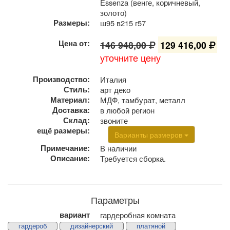
Essenza (венге, коричневый,
золото)
Размеры:
ш95 в215 г57
Цена от:
146 948,00
129 416,00
уточните цену
Производство:
Италия
Стиль:
арт деко
Материал:
МДФ, тамбурат, металл
Доставка:
в любой регион
Склад:
звоните
ещё размеры:
Варианты размеров
Примечание:
В наличии
Описание:
Требуется сборка.
Параметры
вариант
гардеробная комната
гардероб
дизайнерский
платяной