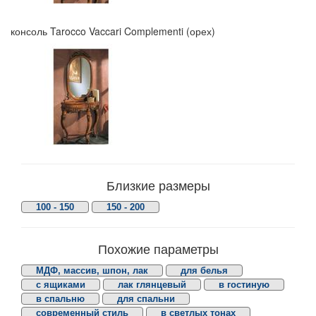
консоль Tarocco Vaccari Complementi (орех)
Близкие размеры
100 - 150
150 - 200
Похожие параметры
МДФ, массив, шпон, лак
для белья
с ящиками
лак глянцевый
в гостиную
в спальню
для спальни
современный стиль
в светлых тонах