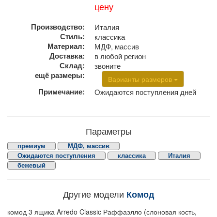
цену
Производство:
Италия
Стиль:
классика
Материал:
МДФ, массив
Доставка:
в любой регион
Склад:
звоните
ещё размеры:
Варианты размеров
Примечание:
Ожидаются поступления дней
Параметры
премиум
МДФ, массив
Ожидаются поступления
классика
Италия
бежевый
Другие модели
Комод
комод 3 ящика Arredo Classic Раффаэлло (слоновая кость,