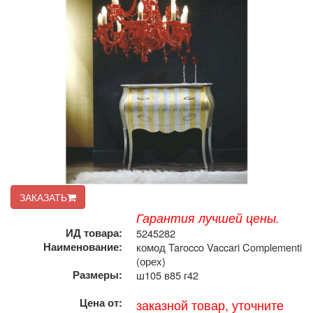
ЗАКАЗАТЬ
Гарантия лучшей цены.
ИД товара:
5245282
Наименование:
комод Tarocco Vaccari Complementi
(орех)
Размеры:
ш105 в85 г42
Цена от:
заказной товар, уточните