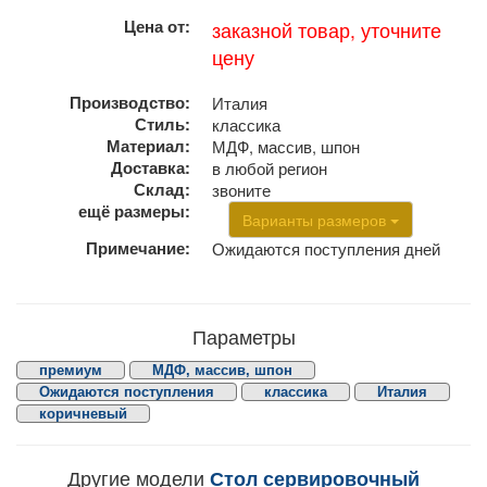
Цена от:
заказной товар, уточните
цену
Производство:
Италия
Стиль:
классика
Материал:
МДФ, массив, шпон
Доставка:
в любой регион
Склад:
звоните
ещё размеры:
Варианты размеров
Примечание:
Ожидаются поступления дней
Параметры
премиум
МДФ, массив, шпон
Ожидаются поступления
классика
Италия
коричневый
Другие модели
Стол сервировочный