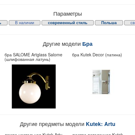
Параметры
ь
В наличии
современный стиль
Польша
св
Другие модели
Бра
бра SALOME Artglass Salome
бра Kutek Decor (патина)
(шлифованная латунь)
Другие предметы модели
Kutek: Artu
лампа настольная Kutek Artu
люстра потолочная Kutek