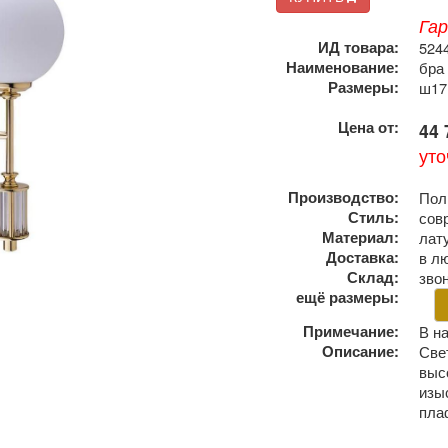
Га
ИД товара:
524
Наименование:
бра 
Размеры:
ш17
Цена от:
44 
уто
Производство:
Пол
Стиль:
сов
Материал:
лату
Доставка:
в л
Склад:
зво
ещё размеры:
Примечание:
В н
Описание:
Све
выс
изы
пла