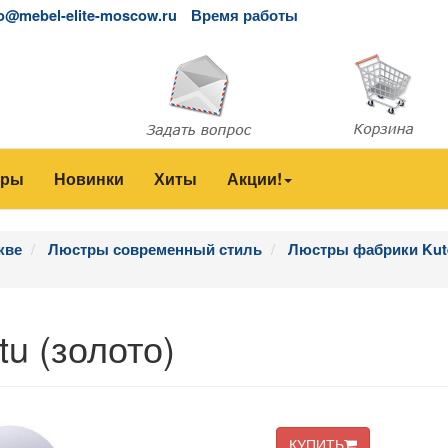
fo@mebel-elite-moscow.ru
Время работы
еры
Новинки
Хиты
Акции!
кве
Люстры современный стиль
Люстры фабрики Kut
tu (золото)
КУПИТЬ