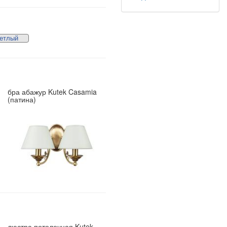
етлый
бра абажур Kutek Casamia
(патина)
люстра потолочная Kutek