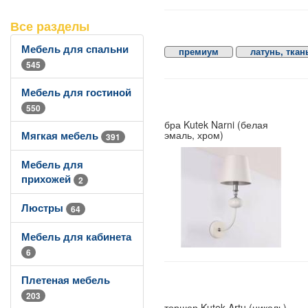
Все разделы
Мебель для спальни
премиум
латунь, ткан
545
Мебель для гостиной
550
бра Kutek Narni (белая
эмаль, хром)
Мягкая мебель
391
Мебель для
прихожей
2
Люстры
64
Мебель для кабинета
6
Плетеная мебель
203
торшер Kutek Artu (никель)