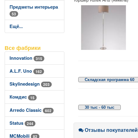
Предметы интерьера
53
Ещё...
Все фабрики
Innovation
315
A.L.F. Uno
162
Складская программа 60
Skylinedesign
203
Комдис
15
30 тыс - 60 тыс
Arredo Classic
602
Status
244
Отзывы покупателей
MCMobili
82