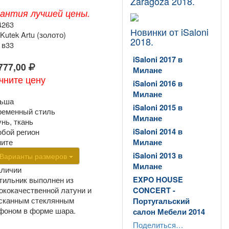
Zaragoza 2018.
рантия лучшей цены.
4263
Новинки от iSaloni
Kutek Artu (золото)
2018.
 в33
iSaloni 2017 в
777,00
Милане
чните цену
iSaloni 2016 в
Милане
ьша
iSaloni 2015 в
ременный стиль
Милане
нь, ткань
юбой регион
iSaloni 2014 в
ните
Милане
iSaloni 2013 в
Варианты размеров
Милане
аличии
тильник выполнен из
EXPO HOUSE
ококачественной латуни и
CONCERT -
сканным стеклянным
Португальский
фоном в форме шара.
салон Мебели 2014
Поделиться…