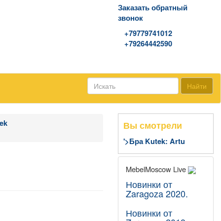
Заказать обратный
звонок
WhatsApp\Viber
+79779741012
+79264442590
Найти
ek
Вы смотрели
'>Бра Kutek: Artu
MebelMoscow Live
Новинки от
Zaragoza 2020.
Новинки от