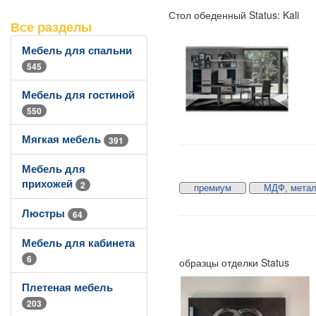
Стол обеденный Status: Kali
Все разделы
Мебель для спальни
545
Мебель для гостиной
550
Мягкая мебель
391
Мебель для
прихожей
2
премиум
МДФ, метал
Люстры
64
Мебель для кабинета
6
образцы отделки Status
Плетеная мебель
203