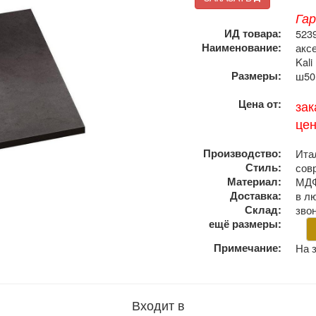
Га
ИД товара:
523
Наименование:
акс
Kali
Размеры:
ш50 
Цена от:
зак
це
Производство:
Ита
Стиль:
сов
Материал:
МДФ
Доставка:
в л
Склад:
зво
ещё размеры:
Примечание:
На 
Входит в