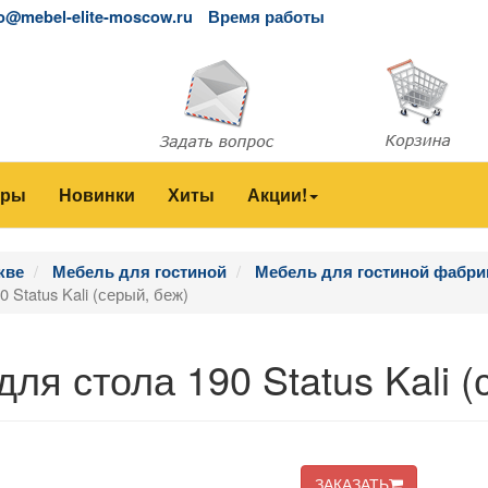
fo@mebel-elite-moscow.ru
Время работы
еры
Новинки
Хиты
Акции!
кве
Мебель для гостиной
Мебель для гостиной фабрик
 Status Kali (серый, беж)
ля стола 190 Status Kali (
ЗАКАЗАТЬ