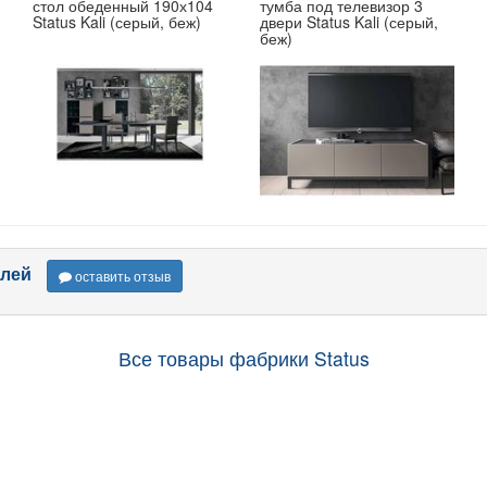
стол обеденный 190х104
тумба под телевизор 3
Status Kali (серый, беж)
двери Status Kali (серый,
беж)
лей
оставить отзыв
Все товары фабрики Status