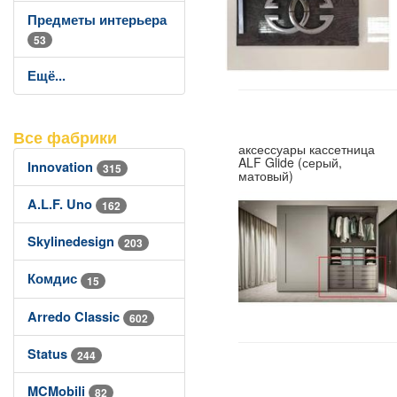
Предметы интерьера
53
Ещё...
Все фабрики
аксессуары кассетница
ALF Glide (серый,
Innovation
315
матовый)
A.L.F. Uno
162
Skylinedesign
203
Комдис
15
Arredo Classic
602
Status
244
MCMobili
82