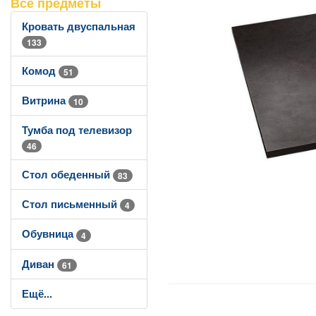
Все предметы
Кровать двуспальная
133
Комод
51
Витрина
10
Тумба под телевизор
46
Стол обеденный
83
Стол письменный
4
Обувница
4
Диван
61
Ещё...