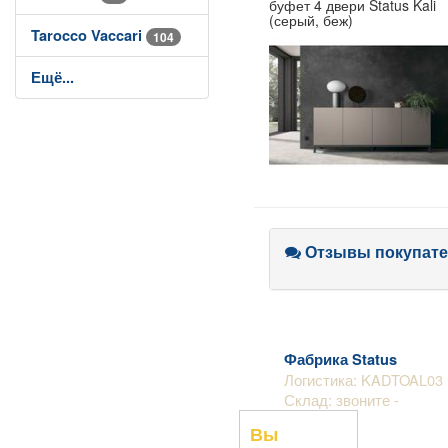
буфет 4 двери Status Kali
(серый, беж)
Tarocco Vaccari
104
Ещё...
Отзывы покупате
Фабрика Status
Логистика: KADTOAL03
Склад: звоните -
Вы