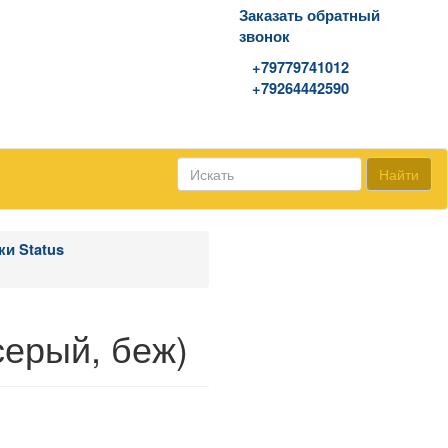
Заказать обратный
звонок
WhatsApp\Viber
+79779741012
+79264442590
Найти
и Status
серый, беж)