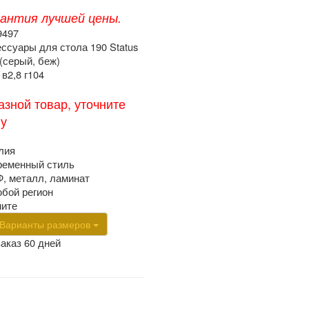
рантия лучшей цены.
9497
ессуары для стола 190 Status
 (серый, беж)
в2,8 г104
азной товар, уточните
ну
лия
ременный стиль
, металл, ламинат
юбой регион
ните
Варианты размеров
заказ 60 дней