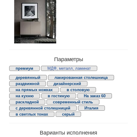
Параметры
премиум
МДФ, металл, ламинат
деревянный
лакированная столешница
раздвижной
дизайнерский
на прямых ножках
в столовую
на кухню
в гостиную
На заказ 60
раскладной
современный стиль
с деревянной столешницей
Италия
в светлых тонах
серый
Варианты исполнения