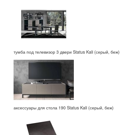
тумба под телевизор 3 двери Status Kali (серый, беж)
аксессуары для стола 190 Status Kali (серый, беж)