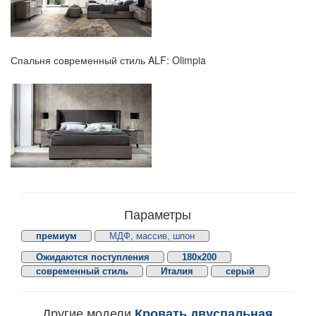
Спальня современный стиль ALF: Olimpia
Параметры
премиум
МДФ, массив, шпон
Ожидаются поступления
180х200
современный стиль
Италия
серый
Другие модели
Кровать двуспальная