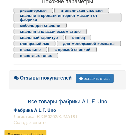
Похожие параметры
дизайнерская
итальянская спальня
спальни и кровати интернет магазин от
фабрики
мебель для спальни
спальня в классическом стиле
спальный гарнитур
глянец
глянцевый лак
для молодежной комнаты
в спальню
с прямой спинкой
в светлых тонах
Отзывы покупателей
оставить отзыв
Все товары фабрики A.L.F. Uno
Фабрика A.L.F. Uno
Логистика: PJOA0202/KJMA181
Склад: звоните -
Расширенный поиск