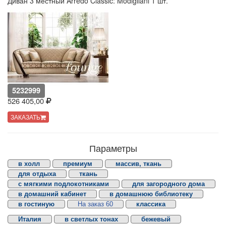
Диван 3 местный Arredo Classic: Modigliani 1 шт.
5232999
526 405,00
ЗАКАЗАТЬ
Параметры
в холл
премиум
массив, ткань
для отдыха
ткань
с мягкими подлокотниками
для загородного дома
в домашний кабинет
в домашнюю библиотеку
в гостиную
На заказ 60
классика
Италия
в светлых тонах
бежевый