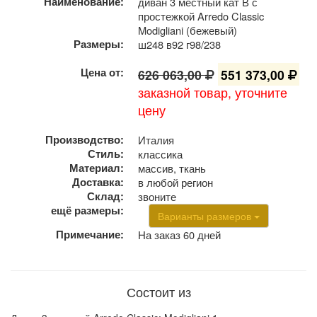
Наименование:
диван 3 местный кат В с
простежкой Arredo Classic
Modigliani (бежевый)
Размеры:
ш248 в92 г98/238
Цена от:
626 063,00
551 373,00
заказной товар, уточните
цену
Производство:
Италия
Стиль:
классика
Материал:
массив, ткань
Доставка:
в любой регион
Склад:
звоните
ещё размеры:
Варианты размеров
Примечание:
На заказ 60 дней
Состоит из