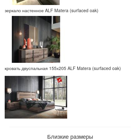
зеркало настенное ALF Matera (surfaced oak)
кровать двуспальная 155х205 ALF Matera (surfaced oak)
Близкие размеры