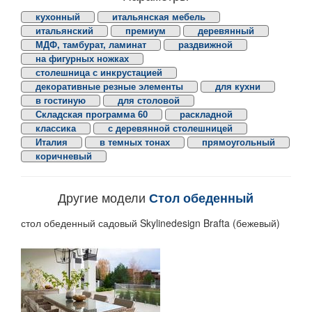
кухонный
итальянская мебель
итальянский
премиум
деревянный
МДФ, тамбурат, ламинат
раздвижной
на фигурных ножках
столешница с инкрустацией
декоративные резные элементы
для кухни
в гостиную
для столовой
Складская программа 60
раскладной
классика
с деревянной столешницей
Италия
в темных тонах
прямоугольный
коричневый
Другие модели
Стол обеденный
стол обеденный садовый Skylinedesign Brafta (бежевый)