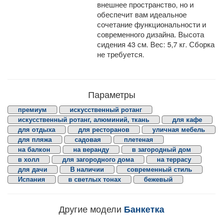
внешнее пространство, но и
обеспечит вам идеальное
сочетание функциональности и
современного дизайна. Высота
сидения 43 см. Вес: 5,7 кг. Сборка
не требуется.
Параметры
премиум
искусственный ротанг
искусственный ротанг, алюминий, ткань
для кафе
для отдыха
для ресторанов
уличная мебель
для пляжа
садовая
плетеная
на балкон
на веранду
в загородный дом
в холл
для загородного дома
на террасу
для дачи
В наличии
современный стиль
Испания
в светлых тонах
бежевый
Другие модели
Банкетка