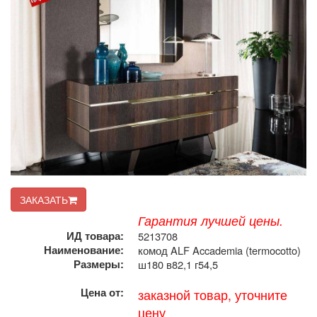
ЗАКАЗАТЬ
Гарантия лучшей цены.
ИД товара:
5213708
Наименование:
комод ALF Accademia (termocotto)
Размеры:
ш180 в82,1 г54,5
Цена от:
заказной товар, уточните
цену