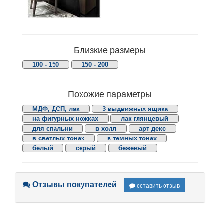
Близкие размеры
100 - 150
150 - 200
Похожие параметры
МДФ, ДСП, лак
3 выдвижных ящика
на фигурных ножках
лак глянцевый
для спальни
в холл
арт деко
в светлых тонах
в темных тонах
белый
серый
бежевый
Отзывы покупателей
оставить отзыв