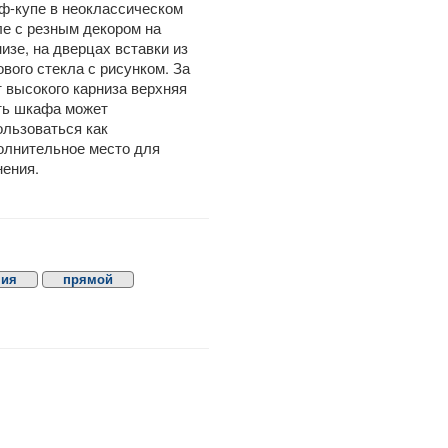
ф-купе в неоклассическом
ле с резным декором на
изе, на дверцах вставки из
ового стекла с рисунком. За
т высокого карниза верхняя
ть шкафа может
ользоваться как
олнительное место для
нения.
ия
прямой