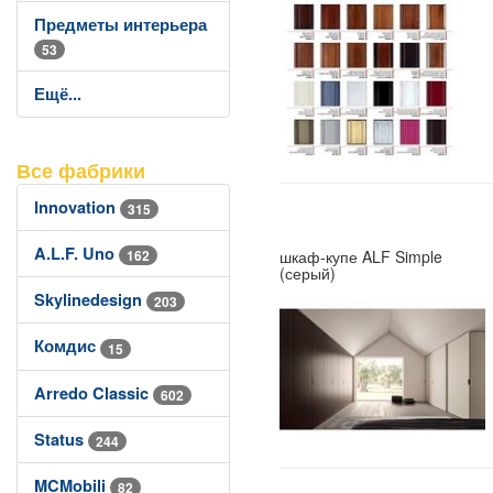
Предметы интерьера
53
Ещё...
Все фабрики
Innovation
315
A.L.F. Uno
шкаф-купе ALF Simple
162
(серый)
Skylinedesign
203
Комдис
15
Arredo Classic
602
Status
244
MCMobili
82