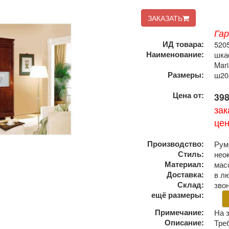
ЗАКАЗАТЬ
Га
ИД товара:
520
Наименование:
шкаф
Mari
Размеры:
ш20
Цена от:
398
зак
це
Производство:
Рум
Стиль:
нео
Материал:
мас
Доставка:
в л
Склад:
зво
ещё размеры:
Примечание:
На 
Описание:
Тре