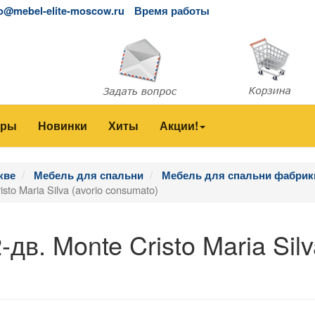
fo@mebel-elite-moscow.ru
Время работы
еры
Новинки
Хиты
Акции!
кве
Мебель для спальни
Мебель для спальни фабрики
sto Maria Silva (avorio consumato)
дв. Monte Cristo Maria Silv