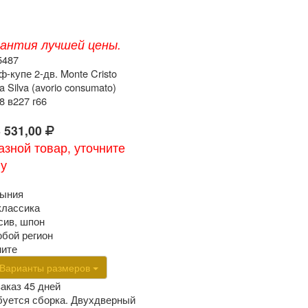
рантия лучшей цены.
5487
-купе 2-дв. Monte Cristo
a Silva (avorio consumato)
8 в227 г66
 531,00
азной товар, уточните
ну
ыния
классика
сив, шпон
юбой регион
ните
Варианты размеров
заказ 45 дней
буется сборка. Двухдверный