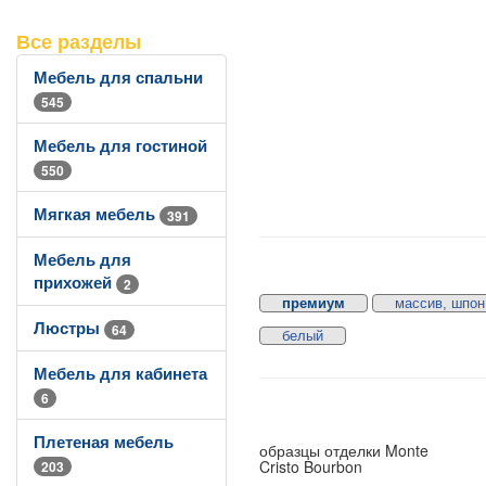
Все разделы
Мебель для спальни
545
Мебель для гостиной
550
Мягкая мебель
391
Мебель для
прихожей
2
премиум
массив, шпон
Люстры
64
белый
Мебель для кабинета
6
Плетеная мебель
образцы отделки Monte
Cristo Bourbon
203