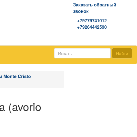
Заказать обратный
звонок
WhatsApp\Viber
+79779741012
+79264442590
Найти
 Monte Cristo
a (avorio