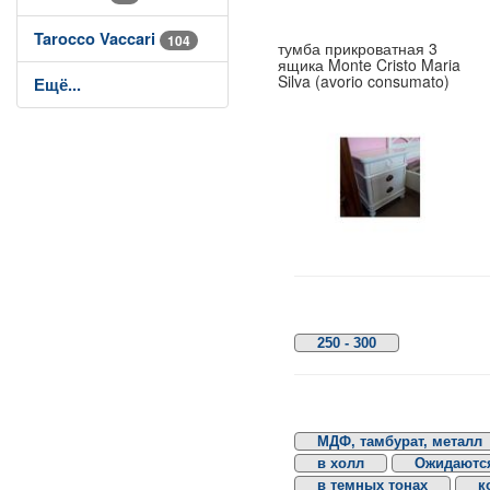
Tarocco Vaccari
104
тумба прикроватная 3
ящика Monte Cristo Maria
Silva (avorio consumato)
Ещё...
250 - 300
МДФ, тамбурат, металл
в холл
Ожидаются
в темных тонах
к