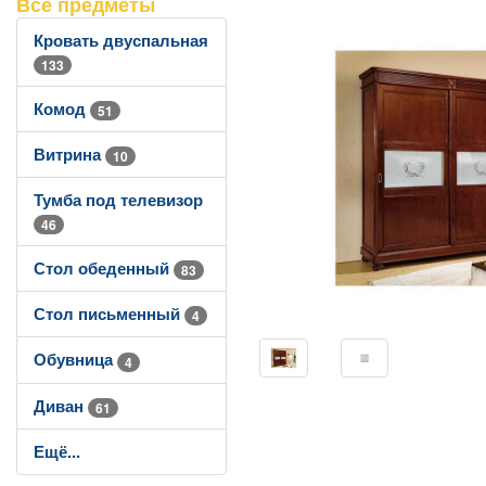
Все предметы
Кровать двуспальная
133
Комод
51
Витрина
10
Тумба под телевизор
46
Стол обеденный
83
Стол письменный
4
Обувница
4
Диван
61
Ещё...