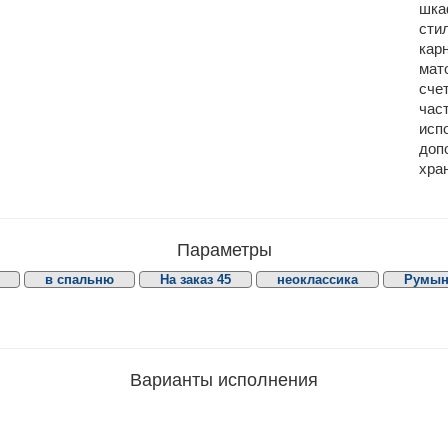
шка
сти
карн
мат
сче
час
исп
доп
хра
Параметры
в спальню
На заказ 45
неоклассика
Румын
Варианты исполнения