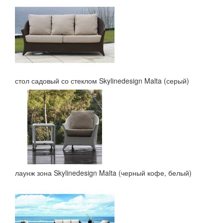
стол садовый со стеклом Skylinedesign Malta (серый)
лаунж зона Skylinedesign Malta (черный кофе, белый)