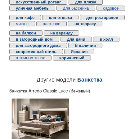
искусственный ротанг
для пляжа
уличная мебель
для бассейна
садовое
для кафе
для отдыха
для ресторанов
мягкое
плетеное
на террасу
на балкон
на веранду
в загородный дом
для дачи
в холл
для загородного дома
В наличии
современный стиль
Испания
в темных тонах
коричневый
Другие модели
Банкетка
банкетка Arredo Classic Luce (бежевый)