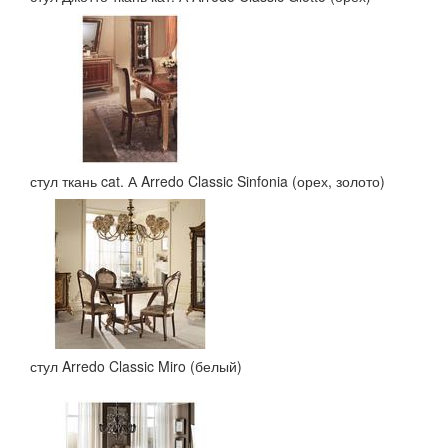
стул ткань cat. А Arredo Classic Sinfonia (орех, золото)
стул Arredo Classic Miro (белый)