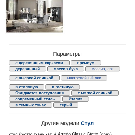
Параметры
с деревянным каркасом
премиум
деревянный
массив бука
массив, лак
с высокой спинкой
многослойный лак
в столовую
в гостиную
Ожидаются поступления
с мягкой спинкой
современный стиль
Италия
в темных тонах
серый
Другие модели
Стул
стул Джотто ткань кат. А Arredo Classic Giotto (орех)