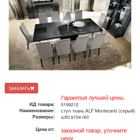
ЗАКАЗАТЬ
Гарантия лучшей цены.
ИД товара:
5199212
Наименование:
стул ткань ALF Montecarlo (серый)
Размеры:
ш50 в104 г60
Цена от:
заказной товар, уточните
цену