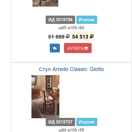
ИД 5219758
Италия
ш65 в105 г60
61 898
54 513
КУПИТЬ
Стул Arredo Classic: Giotto
ИД 5219757
Италия
ш60 в105 г55