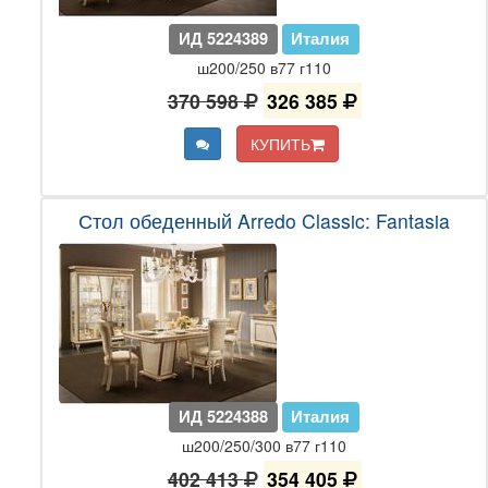
ИД 5224389
Италия
ш200/250 в77 г110
370 598
326 385
КУПИТЬ
Стол обеденный Arredo Classic: Fantasia
ИД 5224388
Италия
ш200/250/300 в77 г110
402 413
354 405