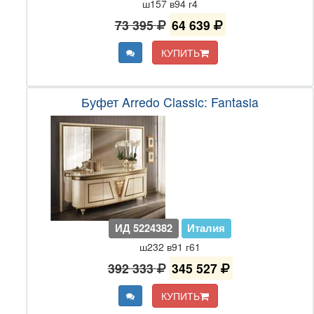
ш157 в94 г4
73 395
64 639
КУПИТЬ
Буфет Arredo Classic: Fantasia
ИД 5224382
Италия
ш232 в91 г61
392 333
345 527
КУПИТЬ