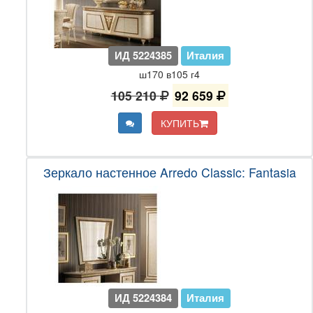
ИД 5224385
Италия
ш170 в105 г4
105 210
92 659
КУПИТЬ
Зеркало настенное Arredo Classic: Fantasia
ИД 5224384
Италия