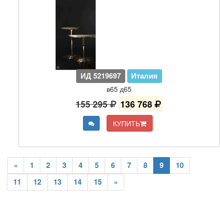
ИД 5219697
Италия
в65 д65
155 295
136 768
КУПИТЬ
«
1
2
3
4
5
6
7
8
9
10
11
12
13
14
15
»