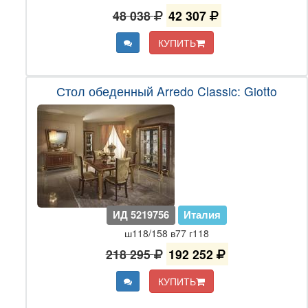
48 038
42 307
КУПИТЬ
Стол обеденный Arredo Classic: Giotto
ИД 5219756
Италия
ш118/158 в77 г118
218 295
192 252
КУПИТЬ