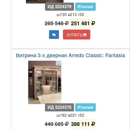
ИД 5224379
Италия
ш130 в212 г52
285 548
251 481
КУПИТЬ
Витрина 3-х дверная Arredo Classic: Fantasia
ИД 5224378
Италия
ш182 в221 г52
440 685
388 111