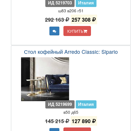
ИД 5219703
Италия
ш83 в206 г51
292 163
257 308
КУПИТЬ
Стол кофейный Arredo Classic: Sipario
ИД 5219699
Италия
в50 д65
145 215
127 890