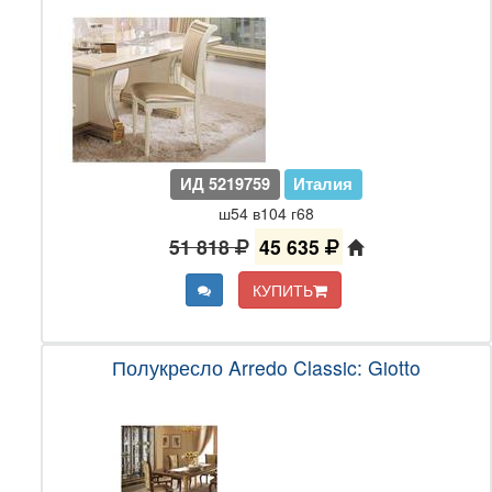
ИД 5219759
Италия
ш54 в104 г68
51 818
45 635
КУПИТЬ
Полукресло Arredo Classic: Giotto