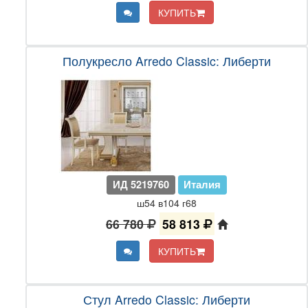
КУПИТЬ
Полукресло Arredo Classic: Либерти
ИД 5219760
Италия
ш54 в104 г68
66 780
58 813
КУПИТЬ
Стул Arredo Classic: Либерти