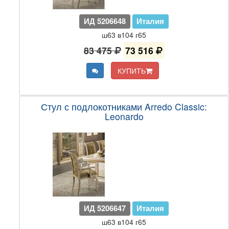
ИД 5206648
Италия
ш63 в104 г65
83 475
73 516
КУПИТЬ
Стул с подлокотниками Arredo Classic:
Leonardo
ИД 5206647
Италия
ш63 в104 г65