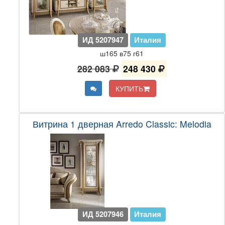
ИД 5207947
Италия
ш165 в75 г61
282 083
248 430
КУПИТЬ
Витрина 1 дверная Arredo Classic: Melodia
ИД 5207946
Италия