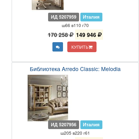
ИД 5207959
Италия
ш66 в110 г70
170 258
149 946
КУПИТЬ
Библиотека Arredo Classic: Melodia
ИД 5207956
Италия
ш205 в220 г61