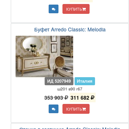
КУПИТЬ
Буфет Arredo Classic: Melodia
ИД 5207949
Италия
ш201 в90 г67
353 903
311 682
КУПИТЬ