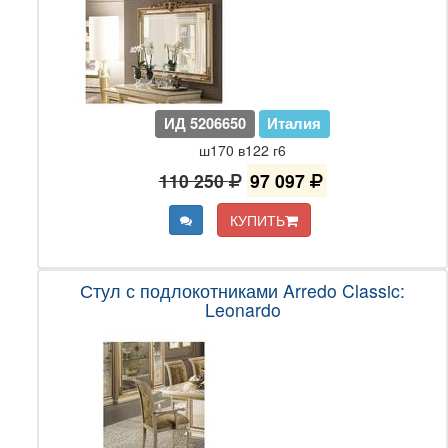
ИД 5206650
Италия
ш170 в122 г6
110 250
97 097
КУПИТЬ
Стул с подлокотниками Arredo Classic:
Leonardo