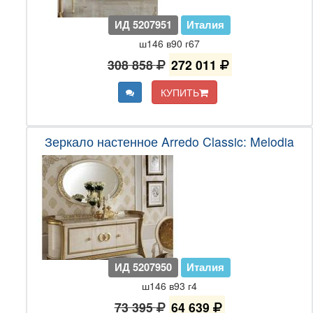
ИД 5207951
Италия
ш146 в90 г67
308 858
272 011
КУПИТЬ
Зеркало настенное Arredo Classic: Melodia
ИД 5207950
Италия
ш146 в93 г4
73 395
64 639