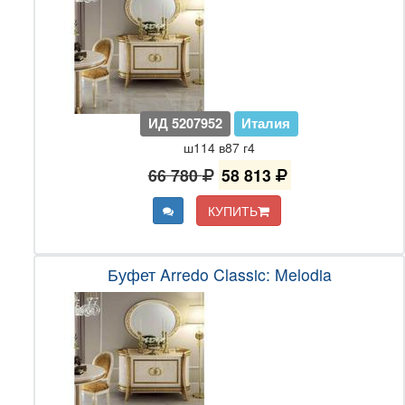
ИД 5207952
Италия
ш114 в87 г4
66 780
58 813
КУПИТЬ
Буфет Arredo Classic: Melodia