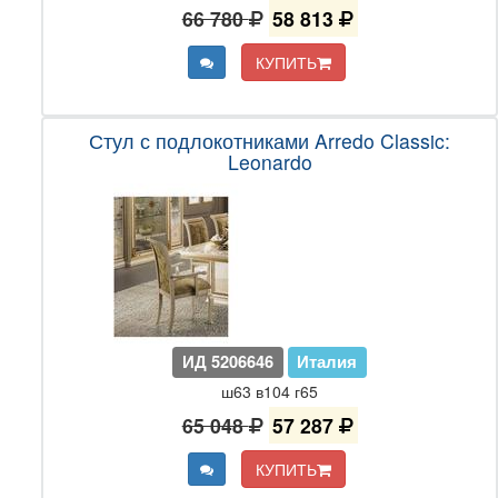
66 780
58 813
КУПИТЬ
Стул с подлокотниками Arredo Classic:
Leonardo
ИД 5206646
Италия
ш63 в104 г65
65 048
57 287
КУПИТЬ