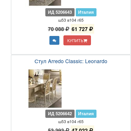
ИД 5206643
Италия
ш53 в104 г65
70 088
61 727
КУПИТЬ
Стул Arredo Classic: Leonardo
ИД 5206642
Италия
ш53 в104 г65
53 393
47 022