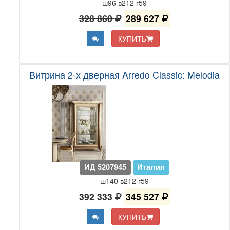
ш96 в212 г59
328 860
289 627
КУПИТЬ
Витрина 2-х дверная Arredo Classic: Melodia
ИД 5207945
Италия
ш140 в212 г59
392 333
345 527
КУПИТЬ