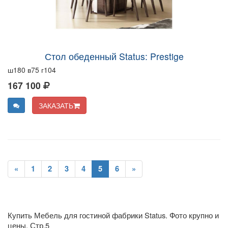
Стол обеденный Status: Prestige
ш180 в75 г104
167 100
ЗАКАЗАТЬ
«
1
2
3
4
5
6
»
Купить Мебель для гостиной фабрики Status. Фото крупно и
цены. Стр.5