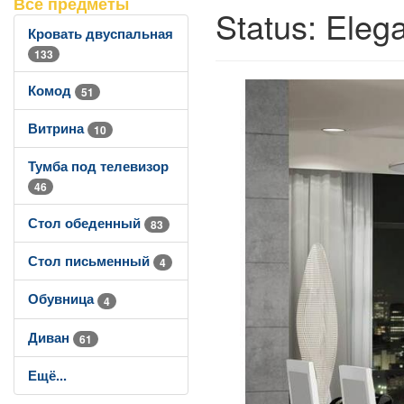
Все предметы
Status: Eleg
Кровать двуспальная
133
Комод
51
Витрина
10
Тумба под телевизор
46
Стол обеденный
83
Стол письменный
4
Обувница
4
Диван
61
Ещё...