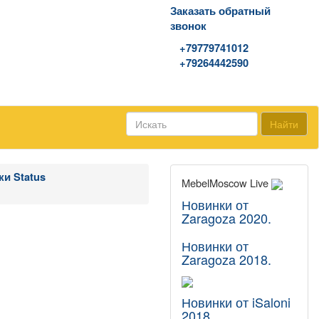
Заказать обратный
звонок
WhatsApp\Viber
+79779741012
+79264442590
Найти
и Status
MebelMoscow Live
Новинки от
Zaragoza 2020.
Новинки от
Zaragoza 2018.
Новинки от iSaloni
2018.