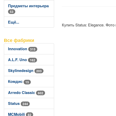
Предметы интерьера
53
Ещё...
Купить Status: Elegance. Фото
Все фабрики
Innovation
315
A.L.F. Uno
162
Skylinedesign
203
Комдис
15
Arredo Classic
602
Status
244
MCMobili
82