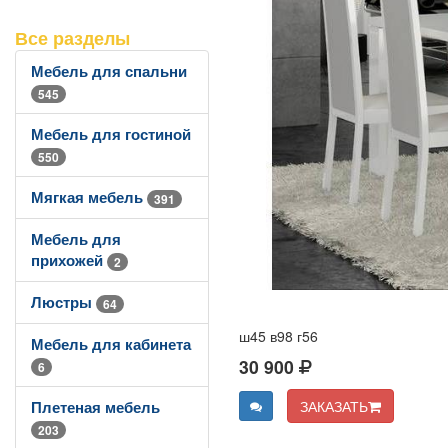
Все разделы
Мебель для спальни
545
Мебель для гостиной
550
Мягкая мебель
391
Мебель для
прихожей
2
Люстры
64
ш45 в98 г56
Мебель для кабинета
30 900
6
ЗАКАЗАТЬ
Плетеная мебель
203