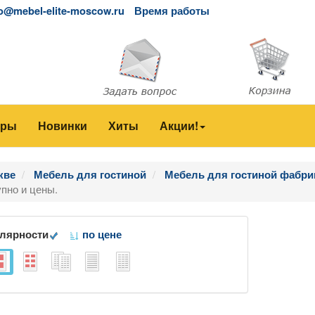
fo@mebel-elite-moscow.ru
Время работы
еры
Новинки
Хиты
Акции!
кве
Мебель для гостиной
Мебель для гостиной фабрик
упно и цены.
улярности
по цене