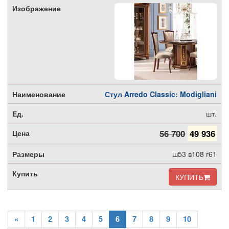
Стул Arredo Classic: Modigliani
шт.
56 700
49 936
ш53 в108 г61
КУПИТЬ
«
1
2
3
4
5
6
7
8
9
10