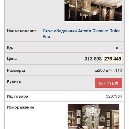
Стол обеденный Arredo Classic: Dolce
Vita
шт.
313 898
276 449
ш200 в77 г110
КУПИТЬ
5237934