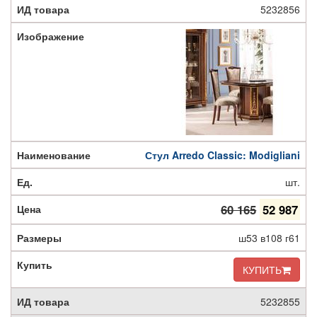
5232856
Стул Arredo Classic: Modigliani
шт.
60 165
52 987
ш53 в108 г61
КУПИТЬ
5232855