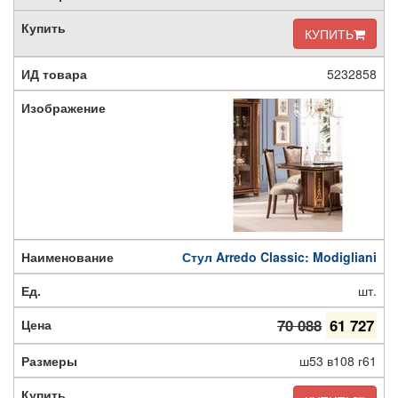
КУПИТЬ
5232858
Стул Arredo Classic: Modigliani
шт.
70 088
61 727
ш53 в108 г61