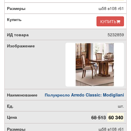
ш58 в108 г61
КУПИТЬ
5232859
Полукресло Arredo Classic: Modigliani
шт.
68 513
60 340
ш58 в108 г61