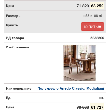
71 820
63 252
ш58 в108 г61
КУПИТЬ
5232860
Полукресло Arredo Classic: Modigliani
шт.
70 088
61 727