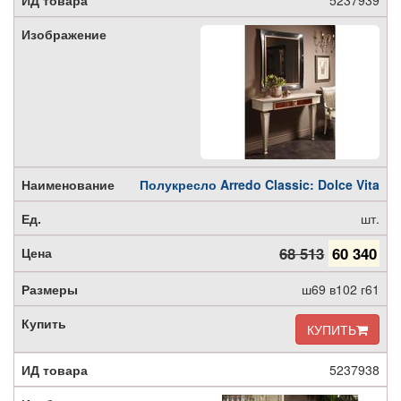
5237939
Полукресло Arredo Classic: Dolce Vita
шт.
68 513
60 340
ш69 в102 г61
КУПИТЬ
5237938