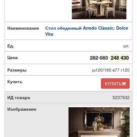
Стол обеденный Arredo Classic: Dolce
Vita
шт.
282 083
248 430
ш120/160 в77 г120
КУПИТЬ
5237932